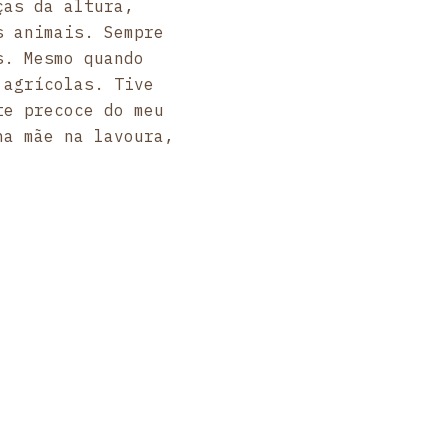
ças da altura,
s animais. Sempre
s. Mesmo quando
 agrícolas. Tive
te precoce do meu
ha mãe na lavoura,