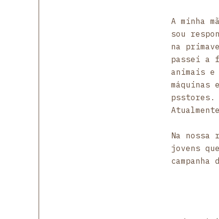
A minha m
sou respo
na primav
passei a 
animais e
máquinas 
psstores.
Atualment
Na nossa 
jovens qu
campanha 