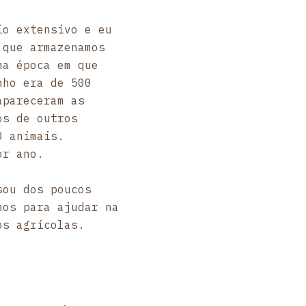
io extensivo e eu
 que armazenamos
ma época em que
nho era de 500
apareceram as
os de outros
0 animais.
or ano.
sou dos poucos
hos para ajudar na
os agrícolas.