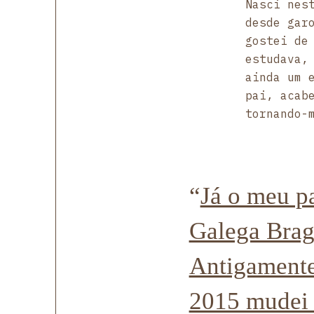
Nasci nes
desde gar
gostei de
estudava,
ainda um 
pai, acab
tornando-
“
Já o meu pa
Galega Brag
Antigamente
2015 mudei 