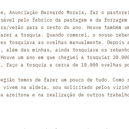
ãe, Anunciação Bernardo Morais, faz o pastore
nsável pelo fabrico da pastagem e da forragem
era/verão para o resto do ano. Houve também u
fazer a tosquia. Quando comecei, o nosso reba
 eu tosquiava as ovelhas manualmente. Depois 
e, além das minhas, ainda tosquiava os rebanh
 Houve um ano em que cheguei a tosquiar 20.00
e, faço a tosquia a cerca de 10.000 ovelhas p
região temos de fazer um pouco de tudo. Como 
e vivem na aldeia, sou solicitado pelos vizin
da azeitona e na realização de outros trabalh